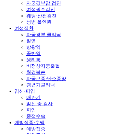
자궁경부암 검진
여성필수검진
웨딩·산전검진
성병 올인원
여성질환
자궁경부 클리닉
질염
방광염
골반염
생리통
비정상자궁출혈
월경불순
자궁근종·난소종양
갱년기클리닉
임신·피임
배란기
임신 중 검사
피임
중절수술
예방접종·수액
예방접종