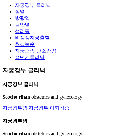
자궁경부 클리닉
질염
방광염
골반염
생리통
비정상자궁출혈
월경불순
자궁근종·난소종양
갱년기클리닉
자궁경부 클리닉
자궁경부
클리닉
Seocho rihan
obstetrics and gynecology
자궁경부염
자궁경부 이형성증
자궁경부염
Seocho rihan
obstetrics and gynecology