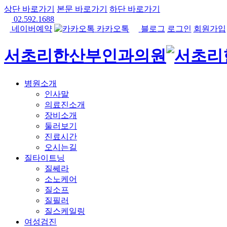
상단 바로가기
본문 바로가기
하단 바로가기
02.592.1688
네이버예약
카카오톡
블로그
로그인
회원가입
서초리한산부인과의원
병원소개
인사말
의료진소개
장비소개
둘러보기
진료시간
오시는길
질타이트닝
질쎄라
소노케어
질소프
질필러
질스케일링
여성검진