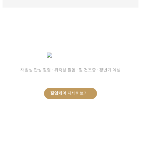
리한
질염
케어
재발성 만성 질염 · 위축성 질염 · 질 건조증 · 갱년기 여성
질염케어
자세히보기 +