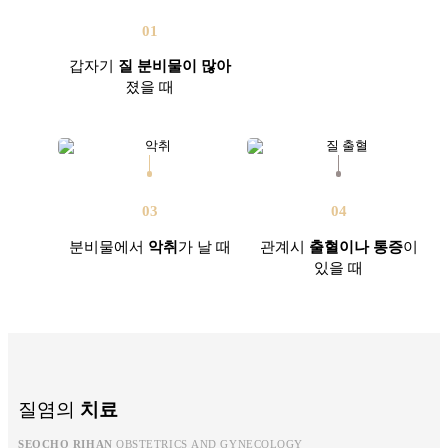
01
갑자기
질 분비물이 많아
졌을 때
03
04
분비물에서
악취
가 날 때
관계시
출혈이나 통증
이
있을 때
질염의
치료
SEOCHO RIHAN
OBSTETRICS AND GYNECOLOGY