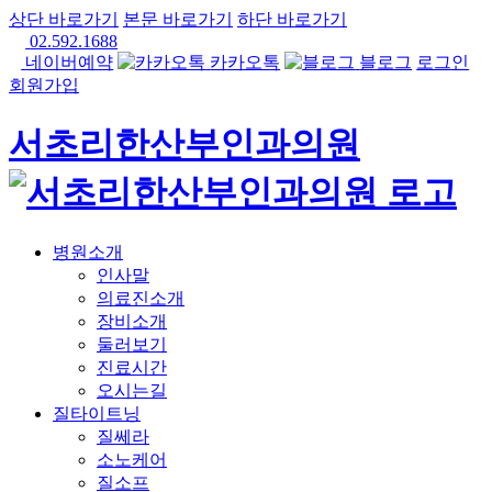
상단 바로가기
본문 바로가기
하단 바로가기
02.592.1688
네이버예약
카카오톡
블로그
로그인
회원가입
서초리한산부인과의원
병원소개
인사말
의료진소개
장비소개
둘러보기
진료시간
오시는길
질타이트닝
질쎄라
소노케어
질소프