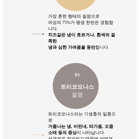
가장 흔한 형태의 질염으로
여성의 75%가 평생 한번은 경험합
니다.
치즈같은 냉이 흐르거나, 흰색의 걸
쭉한
냉과 심한 가려움을 동반
합니다.
03
트리코모나스
질염
트리코모나스라는 기생충의 일종으
로
거품나는 냉, 비린내, 따가움, 오줌
소태 등의 증상
이 나타납니다.
성관계로 전파되기 때문에 성매개