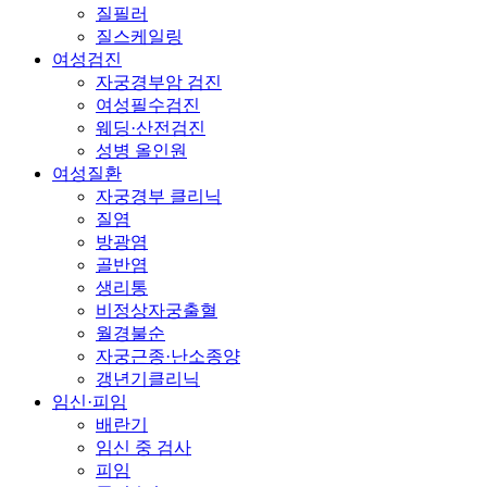
질필러
질스케일링
여성검진
자궁경부암 검진
여성필수검진
웨딩·산전검진
성병 올인원
여성질환
자궁경부 클리닉
질염
방광염
골반염
생리통
비정상자궁출혈
월경불순
자궁근종·난소종양
갱년기클리닉
임신·피임
배란기
임신 중 검사
피임