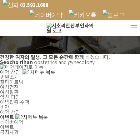
02.592.1688
건강한 여자의 일생.
그 모든 순간에 함께
하겠습니다.
Seocho rihan
obstetrics and gynecology
예약·상담
병원소개
질타이트닝
여성검진
여성질환
임신·피임
예방접종·수액
비만
예약·상담
이벤트
네이버예약
이벤트
공지사항