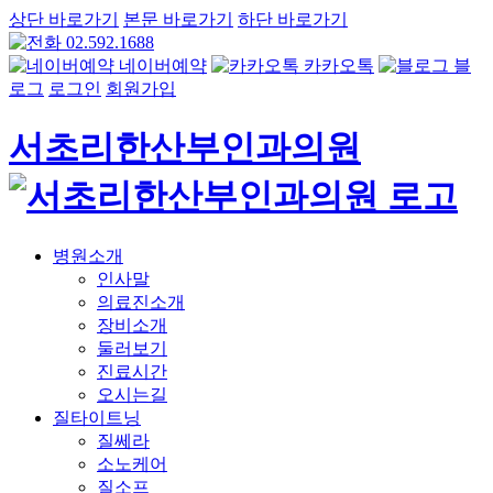
상단 바로가기
본문 바로가기
하단 바로가기
02.592.1688
네이버예약
카카오톡
블
로그
로그인
회원가입
서초리한산부인과의원
병원소개
인사말
의료진소개
장비소개
둘러보기
진료시간
오시는길
질타이트닝
질쎄라
소노케어
질소프