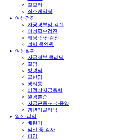
질필러
질스케일링
여성검진
자궁경부암 검진
여성필수검진
웨딩·산전검진
성병 올인원
여성질환
자궁경부 클리닉
질염
방광염
골반염
생리통
비정상자궁출혈
월경불순
자궁근종·난소종양
갱년기클리닉
임신·피임
배란기
임신 중 검사
피임