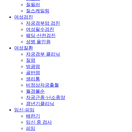
질필러
질스케일링
여성검진
자궁경부암 검진
여성필수검진
웨딩·산전검진
성병 올인원
여성질환
자궁경부 클리닉
질염
방광염
골반염
생리통
비정상자궁출혈
월경불순
자궁근종·난소종양
갱년기클리닉
임신·피임
배란기
임신 중 검사
피임