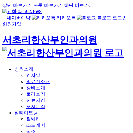
상단 바로가기
본문 바로가기
하단 바로가기
02.592.1688
네이버예약
카카오톡
블로그
로그인
회원가입
서초리한산부인과의원
병원소개
인사말
의료진소개
장비소개
둘러보기
진료시간
오시는길
질타이트닝
질쎄라
소노케어
질소프