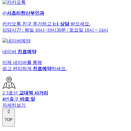
@
서초리한산부인과
카카오톡 친구 추가하고
1:1 상담
받으세요.
상담시간 : 평일 10시~19시30분
/ 토요일 10시 ~ 14시
네이버
진료예약
이제 네이버를 통해
쉽고 편리하게
진료예약
하세요.
2·3호선
교대역 사거리
4
번출구
바로 앞
자세히보기
TOP