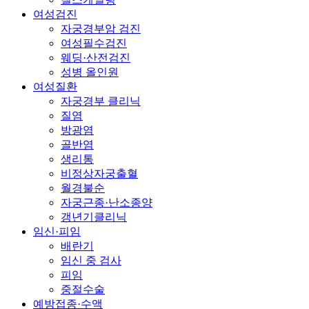
여성검진
자궁경부암 검진
여성필수검진
웨딩·산전검진
성병 올인원
여성질환
자궁경부 클리닉
질염
방광염
골반염
생리통
비정상자궁출혈
월경불순
자궁근종·난소종양
갱년기클리닉
임신·피임
배란기
임신 중 검사
피임
중절수술
예방접종·수액