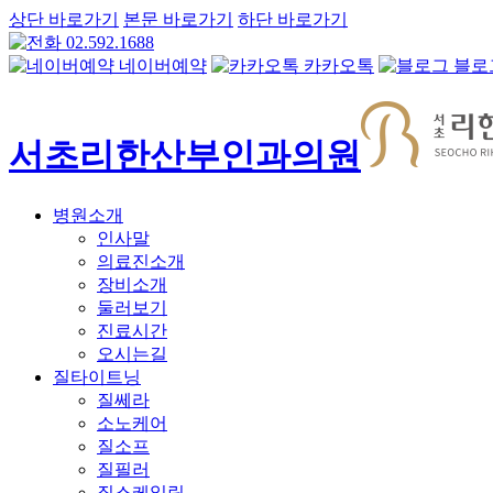
상단 바로가기
본문 바로가기
하단 바로가기
02.592.1688
네이버예약
카카오톡
블로
서초리한산부인과의원
병원소개
인사말
의료진소개
장비소개
둘러보기
진료시간
오시는길
질타이트닝
질쎄라
소노케어
질소프
질필러
질스케일링