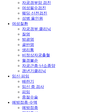
자궁경부암 검진
여성필수검진
웨딩·산전검진
성병 올인원
여성질환
자궁경부 클리닉
질염
방광염
골반염
생리통
비정상자궁출혈
월경불순
자궁근종·난소종양
갱년기클리닉
임신·피임
배란기
임신 중 검사
피임
중절수술
예방접종·수액
예방접종