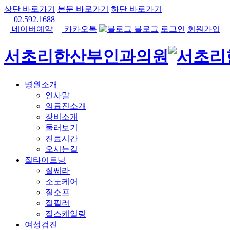
상단 바로가기
본문 바로가기
하단 바로가기
02.592.1688
네이버예약
카카오톡
블로그
로그인
회원가입
서초리한산부인과의원
병원소개
인사말
의료진소개
장비소개
둘러보기
진료시간
오시는길
질타이트닝
질쎄라
소노케어
질소프
질필러
질스케일링
여성검진