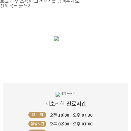
로그인 후 소중한 고객후기를 남겨주세요.
전체목록
글쓰기
여자로써 한 번 뿐인 삶, 소중하고 건강하게
리한산부인과
와 함께
서초리한
진료시간
오전
10:00 -
오후
07:30
평 일
오후
02:00 -
오후
03:00
점심시간