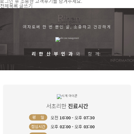
로그인 후 소중한 고객후기를 남겨주세요.
전체목록
글쓰기
여자로써 한 번 뿐인 삶, 소중하고 건강하게
리한산부인과
와 함께
서초리한
진료시간
오전
10:00 -
오후
07:30
평 일
오후
02:00 -
오후
03:00
점심시간