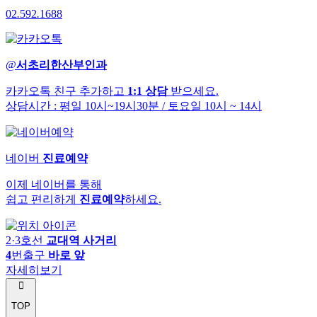
02
.
592
.
1688
@
서초리한산부인과
카카오톡 친구 추가하고
1:1 상담
받으세요.
상담시간 : 평일 10시~19시30분
/ 토요일 10시 ~ 14시
네이버
진료예약
이제 네이버를 통해
쉽고 편리하게
진료예약
하세요.
2·3호선
교대역 사거리
4
번출구
바로 앞
자세히보기
TOP