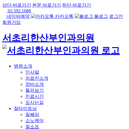
상단 바로가기
본문 바로가기
하단 바로가기
02.592.1688
네이버예약
카카오톡
블로그
로그인
회원가입
서초리한산부인과의원
병원소개
인사말
의료진소개
장비소개
둘러보기
진료시간
오시는길
질타이트닝
질쎄라
소노케어
질소프