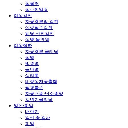
질필러
질스케일링
여성검진
자궁경부암 검진
여성필수검진
웨딩·산전검진
성병 올인원
여성질환
자궁경부 클리닉
질염
방광염
골반염
생리통
비정상자궁출혈
월경불순
자궁근종·난소종양
갱년기클리닉
임신·피임
배란기
임신 중 검사
피임