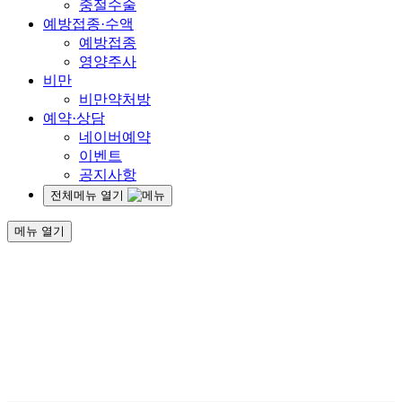
중절수술
예방접종·수액
예방접종
영양주사
비만
비만약처방
예약·상담
네이버예약
이벤트
공지사항
전체메뉴 열기
메뉴 열기
건강한 여자의 일생.
그 모든 순간에 함께
하겠
습니다.
SEOCHO RIHAN