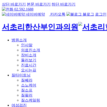
상단 바로가기
본문 바로가기
하단 바로가기
02.592.1688
네이버예약
카카오톡
블로그
로그인
서초리한산부인과의원
병원소개
인사말
의료진소개
장비소개
둘러보기
진료시간
오시는길
질타이트닝
질쎄라
소노케어
질소프
질필러
질스케일링
여성검진