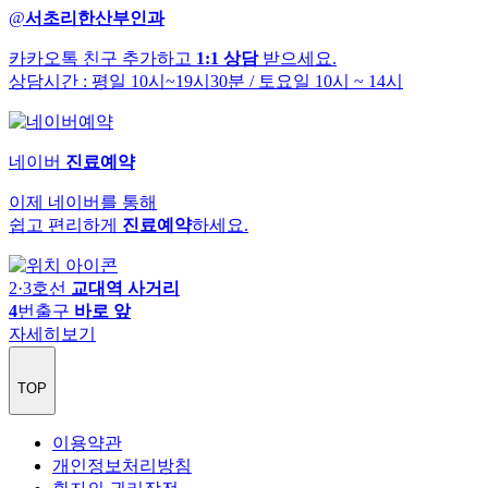
@
서초리한산부인과
카카오톡 친구 추가하고
1:1 상담
받으세요.
상담시간 : 평일 10시~19시30분
/ 토요일 10시 ~ 14시
네이버
진료예약
이제 네이버를 통해
쉽고 편리하게
진료예약
하세요.
2·3호선
교대역 사거리
4
번출구
바로 앞
자세히보기
TOP
이용약관
개인정보처리방침