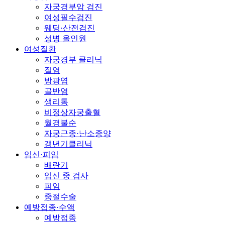
자궁경부암 검진
여성필수검진
웨딩·산전검진
성병 올인원
여성질환
자궁경부 클리닉
질염
방광염
골반염
생리통
비정상자궁출혈
월경불순
자궁근종·난소종양
갱년기클리닉
임신·피임
배란기
임신 중 검사
피임
중절수술
예방접종·수액
예방접종