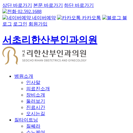
상단 바로가기
본문 바로가기
하단 바로가기
02.592.1688
네이버예약
카카오톡
블
로그
로그인
회원가입
서초리한산부인과의원
병원소개
인사말
의료진소개
장비소개
둘러보기
진료시간
오시는길
질타이트닝
질쎄라
소노케어