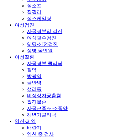
질소프
질필러
질스케일링
여성검진
자궁경부암 검진
여성필수검진
웨딩·산전검진
성병 올인원
여성질환
자궁경부 클리닉
질염
방광염
골반염
생리통
비정상자궁출혈
월경불순
자궁근종·난소종양
갱년기클리닉
임신·피임
배란기
임신 중 검사