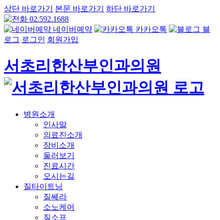
상단 바로가기
본문 바로가기
하단 바로가기
02.592.1688
네이버예약
카카오톡
블
로그
로그인
회원가입
서초리한산부인과의원
병원소개
인사말
의료진소개
장비소개
둘러보기
진료시간
오시는길
질타이트닝
질쎄라
소노케어
질소프