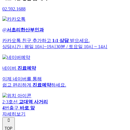
02
.
592
.
1688
@
서초리한산부인과
카카오톡 친구 추가하고
1:1 상담
받으세요.
상담시간 : 평일 10시~19시30분
/ 토요일 10시 ~ 14시
네이버
진료예약
이제 네이버를 통해
쉽고 편리하게
진료예약
하세요.
2·3호선
교대역 사거리
4
번출구
바로 앞
자세히보기
TOP