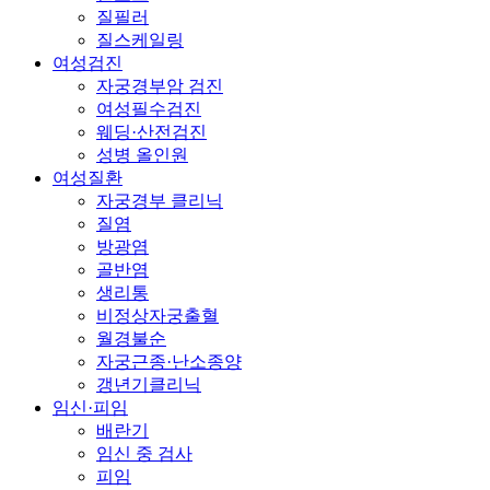
질필러
질스케일링
여성검진
자궁경부암 검진
여성필수검진
웨딩·산전검진
성병 올인원
여성질환
자궁경부 클리닉
질염
방광염
골반염
생리통
비정상자궁출혈
월경불순
자궁근종·난소종양
갱년기클리닉
임신·피임
배란기
임신 중 검사
피임