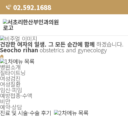
02.592.1688
건강한 여자의 일생.
그 모든 순간에 함께
하겠습니다.
Seocho rihan
obstetrics and gynecology
병원소개
질타이트닝
여성검진
여성질환
임신·피임
예방접종·수액
비만
예약·상담
진료 및 시술·수술 후기