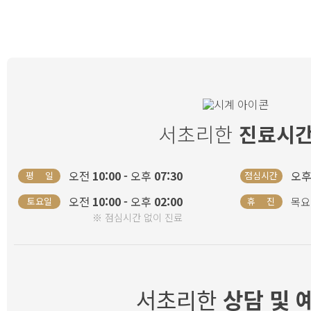
서초리한
진료시
오전
10:00 -
오후
07:30
오
평 일
점심시간
오전
10:00 -
오후
02:00
토요일
휴 진
목요
※ 점심시간 없이 진료
서초리한
상담 및 