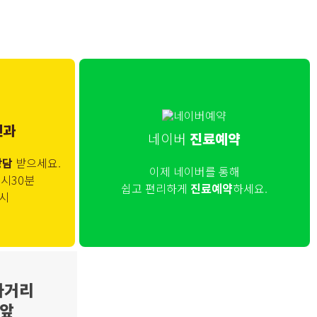
인과
네이버
진료예약
상담
받으세요.
이제 네이버를 통해
9시30분
쉽고 편리하게
진료예약
하세요.
4시
사거리
 앞