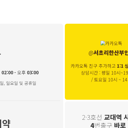
@
서초리한산부
간
카카오톡 친구 추가하고
1:1 
상담시간 : 평일 10시~1
후
02:00 -
오후
03:00
/ 토요일 10시 ~ 1
일, 일요일 및 공휴일
2·3호선
교대역 
예약
4
번출구
바로