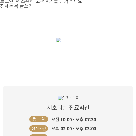
로그인 후 소중한 고객후기를 남겨주세요.
전체목록
글쓰기
여자로써 한 번 뿐인 삶, 소중하고 건강하게
리한산부인과
와 함께
서초리한
진료시간
오전
10:00 -
오후
07:30
평 일
오후
02:00 -
오후
03:00
점심시간