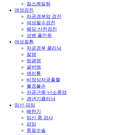
질스케일링
여성검진
자궁경부암 검진
여성필수검진
웨딩·산전검진
성병 올인원
여성질환
자궁경부 클리닉
질염
방광염
골반염
생리통
비정상자궁출혈
월경불순
자궁근종·난소종양
갱년기클리닉
임신·피임
배란기
임신 중 검사
피임
중절수술