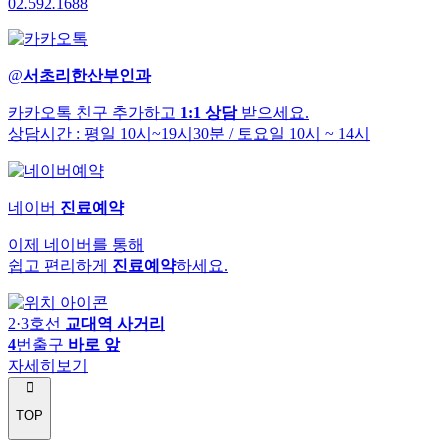
02
.
592
.
1688
@
서초리한산부인과
카카오톡 친구 추가하고
1:1 상담
받으세요.
상담시간 : 평일 10시~19시30분
/ 토요일 10시 ~ 14시
네이버
진료예약
이제 네이버를 통해
쉽고 편리하게
진료예약
하세요.
2·3호선
교대역 사거리
4
번출구
바로 앞
자세히보기
TOP