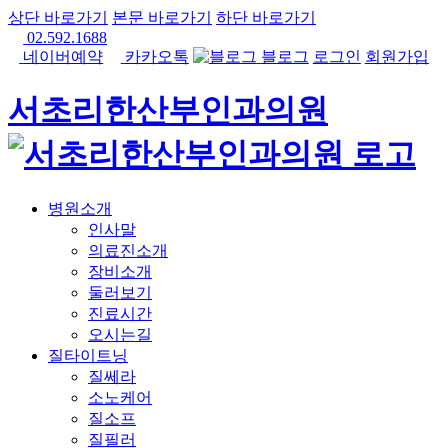
상단 바로가기
본문 바로가기
하단 바로가기
02.592.1688
네이버예약
카카오톡
블로그
로그인
회원가입
서초리한산부인과의원
병원소개
인사말
의료진소개
장비소개
둘러보기
진료시간
오시는길
질타이트닝
질쎄라
소노케어
질소프
질필러