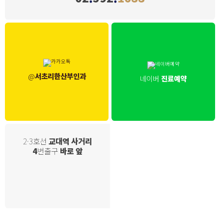
@
서초리한산부인과
네이버
진료예약
2·3호선
교대역 사거리
4
번출구
바로 앞