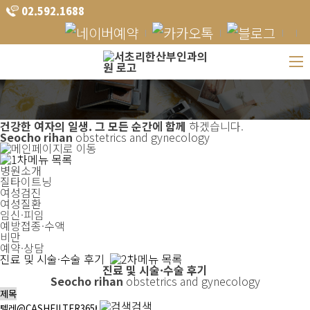
02.592.1688
건강한 여자의 일생.
그 모든 순간에 함께
하겠습니다.
Seocho rihan
obstetrics and gynecology
병원소개
질타이트닝
여성검진
여성질환
임신·피임
예방접종·수액
비만
예약·상담
진료 및 시술·수술 후기
진료 및 시술·수술 후기
Seocho rihan
obstetrics and gynecology
검색