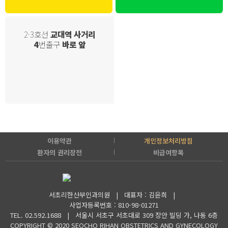
2·3호선
교대역 사거리
4
번출구
바로 앞
이용약관
개인정보처리방침
환자의 권리장전
비급여항목
서초리한산부인과의원 | 대표자 : 김윤희 |
사업자등록번호 : 810-98-01271
TEL. 02.592.1688 |
서울시 서초구 서초대로 309 장안 빌딩 가, 나동 6층
COPYRIGHT © 2020 SEOCHO RIHAN OBSTETRICS AND GYNECOLOGY