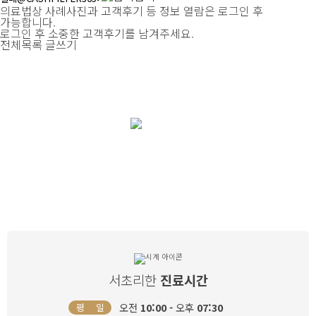
의료법상 사례사진과 고객후기 등 정보 열람은 로그인 후
가능합니다.
로그인 후 소중한 고객후기를 남겨주세요.
전체목록
글쓰기
여자로써 한 번 뿐인 삶, 소중하고 건강하게
리한산부인과
와 함께
서초리한
진료시간
오전
10:00 -
오후
07:30
평 일