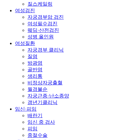
질스케일링
여성검진
자궁경부암 검진
여성필수검진
웨딩·산전검진
성병 올인원
여성질환
자궁경부 클리닉
질염
방광염
골반염
생리통
비정상자궁출혈
월경불순
자궁근종·난소종양
갱년기클리닉
임신·피임
배란기
임신 중 검사
피임
중절수술