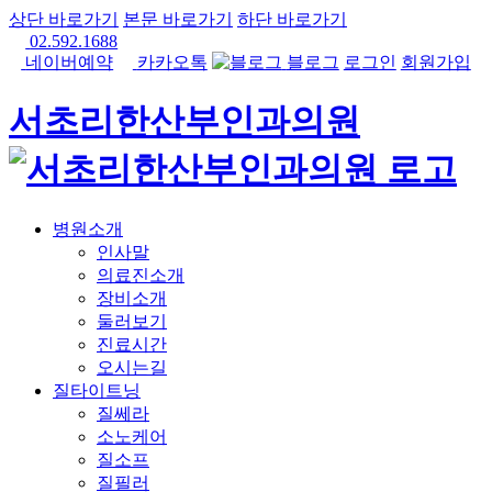
상단 바로가기
본문 바로가기
하단 바로가기
02.592.1688
네이버예약
카카오톡
블로그
로그인
회원가입
서초리한산부인과의원
병원소개
인사말
의료진소개
장비소개
둘러보기
진료시간
오시는길
질타이트닝
질쎄라
소노케어
질소프
질필러