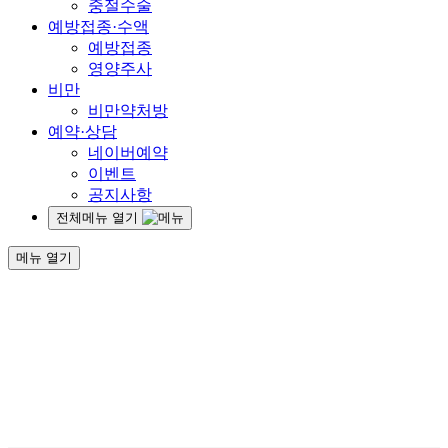
중절수술
예방접종·수액
예방접종
영양주사
비만
비만약처방
예약·상담
네이버예약
이벤트
공지사항
전체메뉴 열기
메뉴 열기
건강한 여자의 일생.
그 모든 순간에 함께
하겠
습니다.
SEOCHO RIHAN