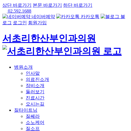
상단 바로가기
본문 바로가기
하단 바로가기
02.592.1688
네이버예약
카카오톡
블
로그
로그인
회원가입
서초리한산부인과의원
병원소개
인사말
의료진소개
장비소개
둘러보기
진료시간
오시는길
질타이트닝
질쎄라
소노케어
질소프