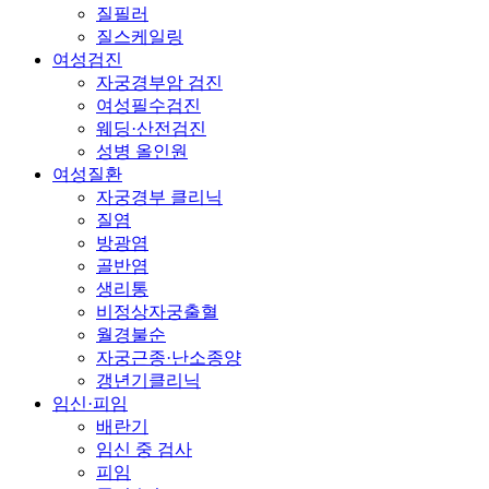
질필러
질스케일링
여성검진
자궁경부암 검진
여성필수검진
웨딩·산전검진
성병 올인원
여성질환
자궁경부 클리닉
질염
방광염
골반염
생리통
비정상자궁출혈
월경불순
자궁근종·난소종양
갱년기클리닉
임신·피임
배란기
임신 중 검사
피임