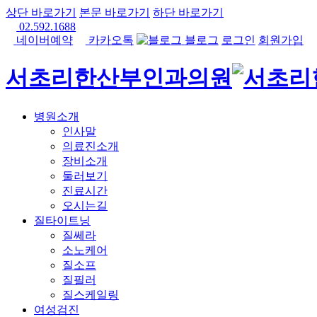
상단 바로가기
본문 바로가기
하단 바로가기
02.592.1688
네이버예약
카카오톡
블로그
로그인
회원가입
서초리한산부인과의원
병원소개
인사말
의료진소개
장비소개
둘러보기
진료시간
오시는길
질타이트닝
질쎄라
소노케어
질소프
질필러
질스케일링
여성검진