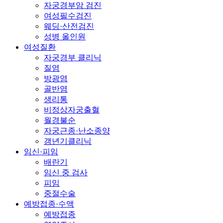
자궁경부암 검진
여성필수검진
웨딩·산전검진
성병 올인원
여성질환
자궁경부 클리닉
질염
방광염
골반염
생리통
비정상자궁출혈
월경불순
자궁근종·난소종양
갱년기클리닉
임신·피임
배란기
임신 중 검사
피임
중절수술
예방접종·수액
예방접종