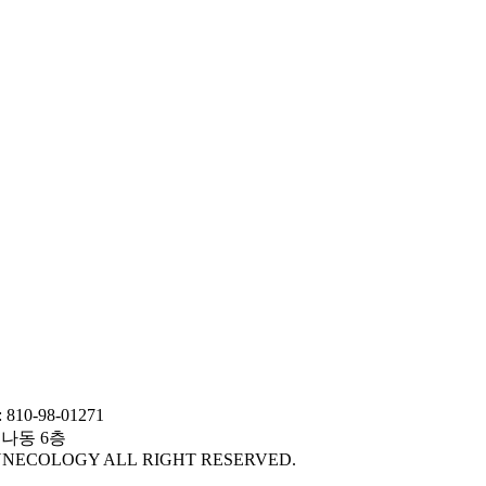
0-98-01271
 나동 6층
YNECOLOGY ALL RIGHT RESERVED.