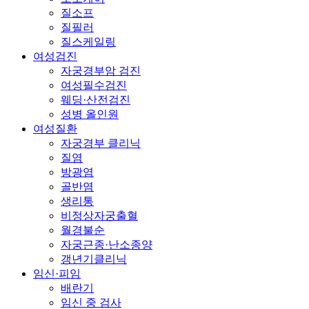
질소프
질필러
질스케일링
여성검진
자궁경부암 검진
여성필수검진
웨딩·산전검진
성병 올인원
여성질환
자궁경부 클리닉
질염
방광염
골반염
생리통
비정상자궁출혈
월경불순
자궁근종·난소종양
갱년기클리닉
임신·피임
배란기
임신 중 검사