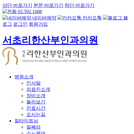
상단 바로가기
본문 바로가기
하단 바로가기
02.592.1688
네이버예약
카카오톡
블
로그
로그인
회원가입
서초리한산부인과의원
병원소개
인사말
의료진소개
장비소개
둘러보기
진료시간
오시는길
질타이트닝
질쎄라
소노케어