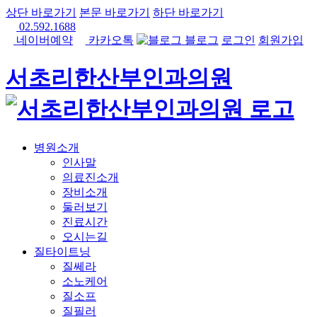
상단 바로가기
본문 바로가기
하단 바로가기
02.592.1688
네이버예약
카카오톡
블로그
로그인
회원가입
서초리한산부인과의원
병원소개
인사말
의료진소개
장비소개
둘러보기
진료시간
오시는길
질타이트닝
질쎄라
소노케어
질소프
질필러