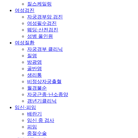
질스케일링
여성검진
자궁경부암 검진
여성필수검진
웨딩·산전검진
성병 올인원
여성질환
자궁경부 클리닉
질염
방광염
골반염
생리통
비정상자궁출혈
월경불순
자궁근종·난소종양
갱년기클리닉
임신·피임
배란기
임신 중 검사
피임
중절수술