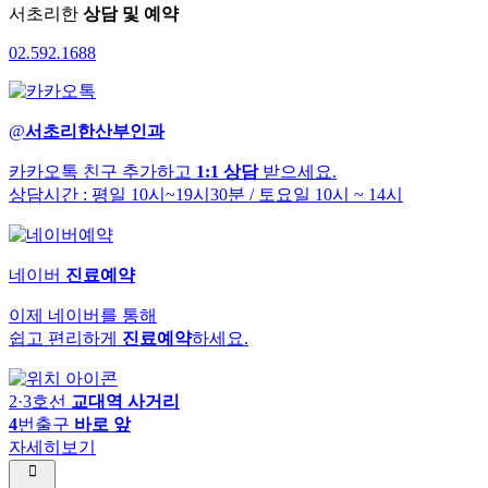
서초리한
상담 및 예약
02
.
592
.
1688
@
서초리한산부인과
카카오톡 친구 추가하고
1:1 상담
받으세요.
상담시간 : 평일 10시~19시30분
/ 토요일 10시 ~ 14시
네이버
진료예약
이제 네이버를 통해
쉽고 편리하게
진료예약
하세요.
2·3호선
교대역 사거리
4
번출구
바로 앞
자세히보기