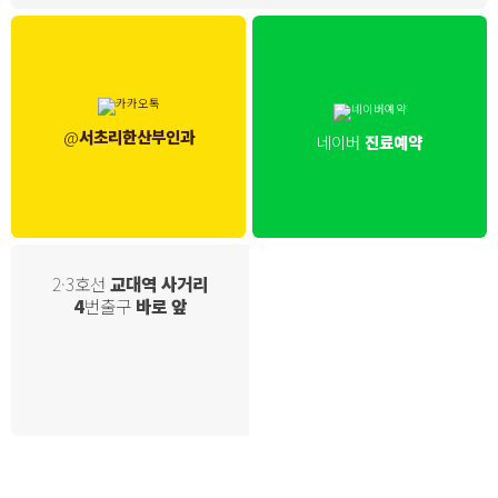
@
서초리한산부인과
네이버
진료예약
2·3호선
교대역 사거리
4
번출구
바로 앞