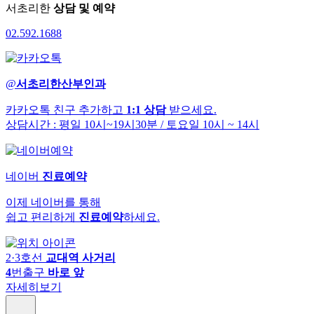
서초리한
상담 및 예약
02
.
592
.
1688
@
서초리한산부인과
카카오톡 친구 추가하고
1:1 상담
받으세요.
상담시간 : 평일 10시~19시30분
/ 토요일 10시 ~ 14시
네이버
진료예약
이제 네이버를 통해
쉽고 편리하게
진료예약
하세요.
2·3호선
교대역 사거리
4
번출구
바로 앞
자세히보기