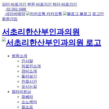
상단 바로가기
본문 바로가기
하단 바로가기
02.592.1688
네이버예약
카카오톡
블로그
로그인
회원가입
서초리한산부인과의원
병원소개
인사말
의료진소개
장비소개
둘러보기
진료시간
오시는길
질타이트닝
질쎄라
소노케어
질소프