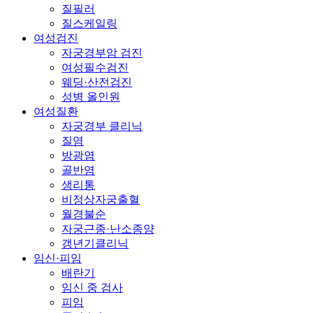
질필러
질스케일링
여성검진
자궁경부암 검진
여성필수검진
웨딩·산전검진
성병 올인원
여성질환
자궁경부 클리닉
질염
방광염
골반염
생리통
비정상자궁출혈
월경불순
자궁근종·난소종양
갱년기클리닉
임신·피임
배란기
임신 중 검사
피임