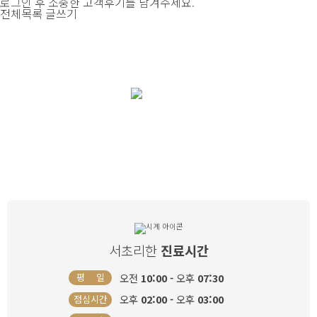
로그인 후 소중한 고객후기를 남겨주세요.
전체목록
글쓰기
여자로써 한 번 뿐인 삶, 소중하고 건강하게
리한산부인과
와 함께
서초리한
진료시간
오전
10:00 -
오후
07:30
평 일
오후
02:00 -
오후
03:00
점심시간