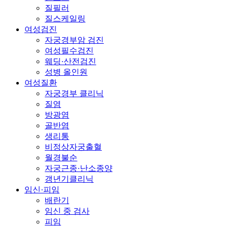
질필러
질스케일링
여성검진
자궁경부암 검진
여성필수검진
웨딩·산전검진
성병 올인원
여성질환
자궁경부 클리닉
질염
방광염
골반염
생리통
비정상자궁출혈
월경불순
자궁근종·난소종양
갱년기클리닉
임신·피임
배란기
임신 중 검사
피임