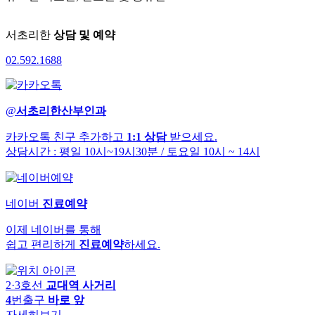
서초리한
상담 및 예약
02
.
592
.
1688
@
서초리한산부인과
카카오톡 친구 추가하고
1:1 상담
받으세요.
상담시간 : 평일 10시~19시30분
/ 토요일 10시 ~ 14시
네이버
진료예약
이제 네이버를 통해
쉽고 편리하게
진료예약
하세요.
2·3호선
교대역 사거리
4
번출구
바로 앞
자세히보기