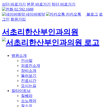
상단 바로가기
본문 바로가기
하단 바로가기
02.592.1688
네이버예약
카카오톡
블로그
로
그인
회원가입
서초리한산부인과의원
병원소개
인사말
의료진소개
장비소개
둘러보기
진료시간
오시는길
질타이트닝
질쎄라
소노케어
질소프