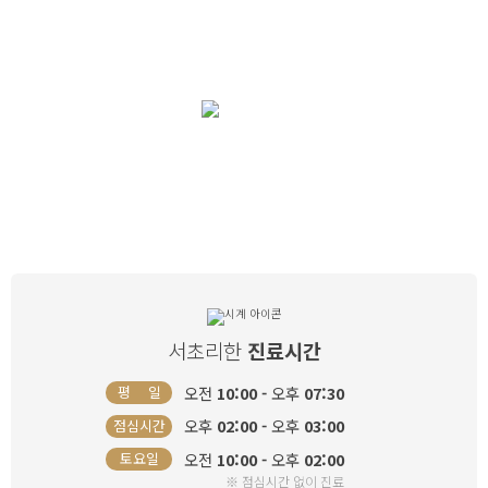
여자로써 한 번 뿐인 삶, 소중하고 건강하게
리한산부인과
와 함께
서초리한
진료시간
오전
10:00 -
오후
07:30
평 일
오후
02:00 -
오후
03:00
점심시간
오전
10:00 -
오후
02:00
토요일
※ 점심시간 없이 진료