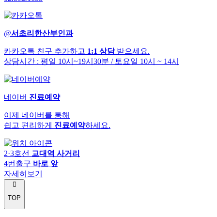
@
서초리한산부인과
카카오톡 친구 추가하고
1:1 상담
받으세요.
상담시간 : 평일 10시~19시30분
/ 토요일 10시 ~ 14시
네이버
진료예약
이제 네이버를 통해
쉽고 편리하게
진료예약
하세요.
2·3호선
교대역 사거리
4
번출구
바로 앞
자세히보기
TOP