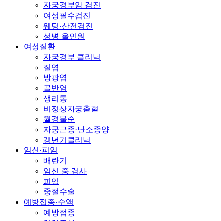
자궁경부암 검진
여성필수검진
웨딩·산전검진
성병 올인원
여성질환
자궁경부 클리닉
질염
방광염
골반염
생리통
비정상자궁출혈
월경불순
자궁근종·난소종양
갱년기클리닉
임신·피임
배란기
임신 중 검사
피임
중절수술
예방접종·수액
예방접종