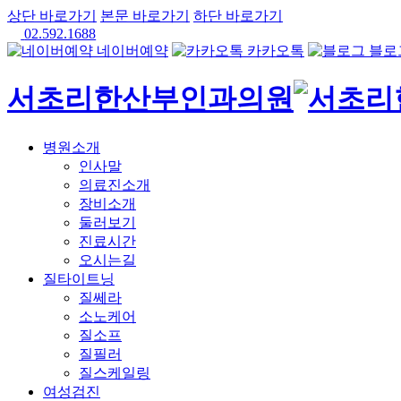
상단 바로가기
본문 바로가기
하단 바로가기
02.592.1688
네이버예약
카카오톡
블로
서초리한산부인과의원
병원소개
인사말
의료진소개
장비소개
둘러보기
진료시간
오시는길
질타이트닝
질쎄라
소노케어
질소프
질필러
질스케일링
여성검진